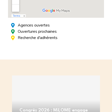
Agences ouvertes
Ouvertures prochaines
Recherche d'adhérents
Jo
au
Congrès 2026 : MiLOME engage
r