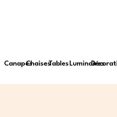
Envoyer
Canapés
Chaises
Tables
Luminaires
Décorat