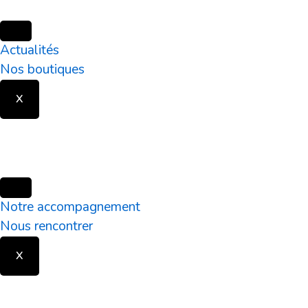
Aller
Actualités
au
Nos boutiques
contenu
X
Notre accompagnement
Nous rencontrer
X