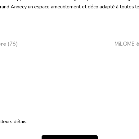
 Grand Annecy un espace ameublement et déco adapté à toutes l
ère (76)
MiLOME ét
leurs délais.